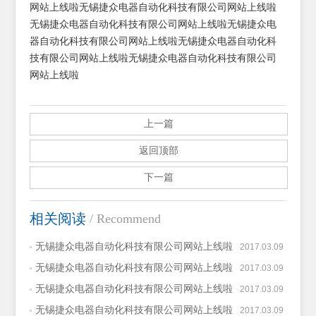
网站上线啦无锡捷众电器自动化科技有限公司网站上线啦
无锡捷众电器自动化科技有限公司网站上线啦无锡捷众电
器自动化科技有限公司网站上线啦无锡捷众电器自动化科
技有限公司网站上线啦无锡捷众电器自动化科技有限公司
网站上线啦
上一篇
返回顶部
下一篇
相关阅读
/ Recommend
无锡捷众电器自动化科技有限公司网站上线啦
2017.03.09
无锡捷众电器自动化科技有限公司网站上线啦
2017.03.09
无锡捷众电器自动化科技有限公司网站上线啦
2017.03.09
无锡捷众电器自动化科技有限公司网站上线啦
2017.03.09