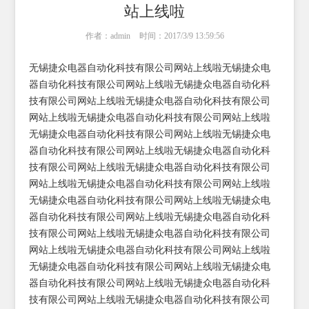
站上线啦
作者：admin
时间：2017/3/9 13:59:56
无锡捷众电器自动化科技有限公司网站上线啦无锡捷众电
器自动化科技有限公司网站上线啦无锡捷众电器自动化科
技有限公司网站上线啦无锡捷众电器自动化科技有限公司
网站上线啦无锡捷众电器自动化科技有限公司网站上线啦
无锡捷众电器自动化科技有限公司网站上线啦无锡捷众电
器自动化科技有限公司网站上线啦无锡捷众电器自动化科
技有限公司网站上线啦无锡捷众电器自动化科技有限公司
网站上线啦无锡捷众电器自动化科技有限公司网站上线啦
无锡捷众电器自动化科技有限公司网站上线啦无锡捷众电
器自动化科技有限公司网站上线啦无锡捷众电器自动化科
技有限公司网站上线啦无锡捷众电器自动化科技有限公司
网站上线啦无锡捷众电器自动化科技有限公司网站上线啦
无锡捷众电器自动化科技有限公司网站上线啦无锡捷众电
器自动化科技有限公司网站上线啦无锡捷众电器自动化科
技有限公司网站上线啦无锡捷众电器自动化科技有限公司